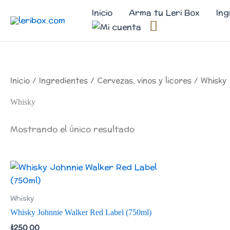
Ir
Inicio
Arma tu Leri Box
Ing
al
contenido
Inicio
/
Ingredientes
/
Cervezas, vinos y licores
/ Whisky
Whisky
Mostrando el único resultado
Whisky
Whisky Johnnie Walker Red Label (750ml)
$
250.00