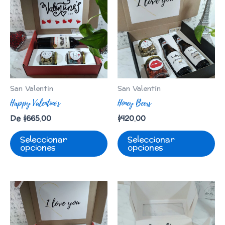
San Valentín
San Valentín
Happy Valentine´s
Honey Beers
De
$
665.00
$
420.00
Seleccionar
Seleccionar
opciones
opciones