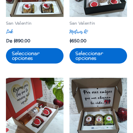
San Valentín
San Valentín
Link
Motivos A²
De
$
890.00
$
650.00
Seleccionar
Seleccionar
opciones
opciones