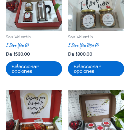
San Valentín
San Valentín
I Love You A²
I Love You Mini A²
De
$
530.00
De
$
300.00
Seleccionar
Seleccionar
opciones
opciones