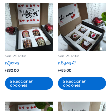
San Valentín
San Valentín
4 Opciones
4 Razones A²
$
380.00
$
485.00
Seleccionar
Seleccionar
opciones
opciones