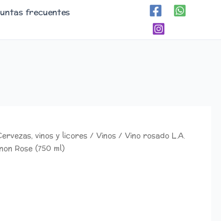
untas frecuentes
Cervezas, vinos y licores
/
Vinos
/ Vino rosado L.A.
non Rose (750 ml)