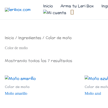
Ir
Inicio
Arma tu Leri Box
Ing
al
contenido
Inicio
/
Ingredientes
/ Color de moño
Color de moño
Mostrando todos los 7 resultados
Color de moño
Color de moñ
Moño amarillo
Moño azul