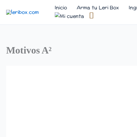
Ir
Inicio
Arma tu Leri Box
Ing
al
contenido
Motivos A²