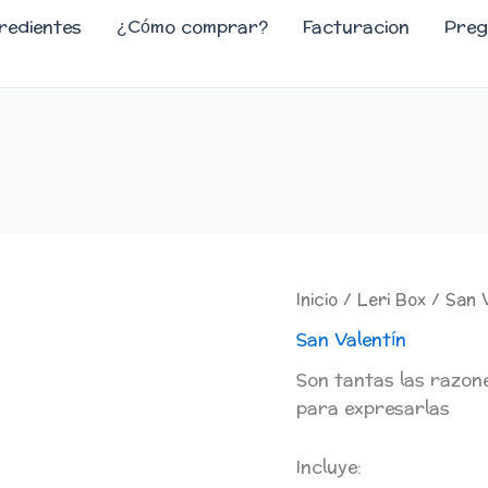
redientes
¿Cómo comprar?
Facturacion
Preg
Motivos
Inicio
/
Leri Box
/
San 
A²
San Valentín
cantidad
Son tantas las razone
para expresarlas
Incluye: