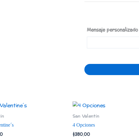
Mensaje personalizado
ín
San Valentín
ntine´s
4 Opciones
00
$
380.00